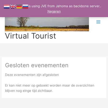
Ga
VirtualTourist is using JVE from Jahoma as backbone server..
naar
Negeren
de
inhoud
Virtual Tourist
Gesloten evenementen
Deze evenementen zijn afgesloten
Er kan niet meer op geboekt worden maar de overzichten
blijven nog einge tijd zichtbaar.