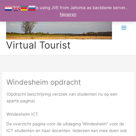
Ga
VirtualTourist is using JVE from Jahoma as backbone server..
naar
Negeren
de
inhoud
Virtual Tourist
Windesheim opdracht
(Opdracht beschrijving verzoek van studenten nu op een
aparte pagina)
Windesheim ICT
De overzicht pagina voor de uitdaging ‘Windesheim” voor de
ICT studenten en haar docenten. Iedereen kan mee doen ook